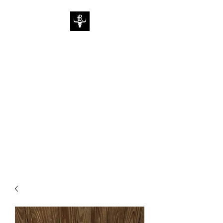
LRC
Rancho Lima Co.
Tarifa plana de envío
O recogida local en Naples, FL.
lrcnaples@gmail.co
m