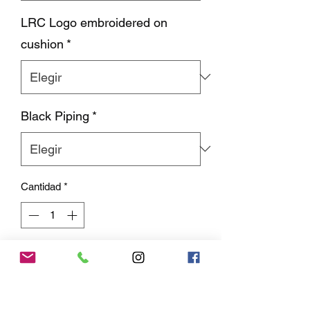
LRC Logo embroidered on
cushion
*
Black Piping
*
Cantidad
*
Agregar al carrito
Grab bar back rest cushions measure